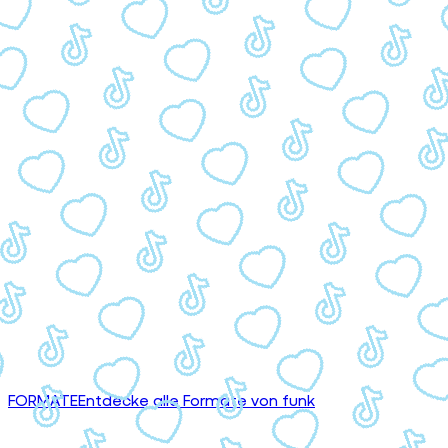
FORMATE
Entdecke alle Formate von funk